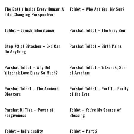
אַבְרָהָם וַיֵּלֶךְ יִצְחָק אֶל אֲבִימֶּלֶךְ מֶלֶךְ פְּלִשְׁתִּים גְּרָרָה: {ב}
Toldot – Who Are You, My Son?
וַיֵּרָא אֵלָיו יְהוָה וַיֹּאמֶר אַל תֵּרֵד מִצְרָיְמָה שְׁכֹן בָּאָרֶץ אֲשֶׁר
The Battle Inside Every Human: A
Life-Changing Perspective
אֹמַר אֵלֶיךָ: {ג} גּוּר בָּאָרֶץ הַזֹּאת וְאֶהְיֶה עִמְּךָ וַאֲבָרְכֶךָּ כִּי לְךָ
וּלְזַרְעֲךָ אֶתֵּן אֶת כָּל הָאֲרָצֹת הָאֵל וַהֲקִמֹתִי אֶת הַשְּׁבֻעָה אֲשֶׁר
Toldot – Jewish Inheritance
Parshat Toldot – The Grey Son
נִשְׁבַּעְתִּי לְאַבְרָהָם אָבִיךָ: {ד} וְהִרְבֵּיתִי אֶת זַרְעֲךָ כְּכוֹכְבֵי
הַשָּׁמַיִם וְנָתַתִּי לְזַרְעֲךָ אֵת כָּל הָאֲרָצֹת הָאֵל וְהִתְבָּרְכוּ בְזַרְעֲךָ
Step #3 of Bitachon – G-d Can
Parshat Toldot – Birth Pains
כֹּל גּוֹיֵי הָאָרֶץ: {ה} עֵקֶב אֲשֶׁר שָׁמַע אַבְרָהָם בְּקֹלִי וַיִּשְׁמֹר
Do Anything
מִשְׁמַרְתִּי מִצְוֹתַי חֻקּוֹתַי וְתוֹרֹתָי: {ו} שני וַיֵּשֶׁב יִצְחָק בִּגְרָר:
Parshat Toldot – Why Did
Parshat Toldot – Yitzchak, Son
{ז} וַיִּשְׁאֲלוּ אַנְשֵׁי הַמָּקוֹם לְאִשְׁתּוֹ וַיֹּאמֶר אֲחֹתִי הִוא כִּי יָרֵא
Yitzchak Love Eisav So Much?
of Avraham
לֵאמֹר אִשְׁתִּי פֶּן יַהַרְגֻנִי אַנְשֵׁי הַמָּקוֹם עַל רִבְקָה כִּי טוֹבַת
מַרְאֶה הִיא: {ח} וַיְהִי כִּי אָרְכוּ לוֹ שָׁם הַיָּמִים וַיַּשְׁקֵף אֲבִימֶלֶךְ
Parshat Toldot – The Ancient
Parshat Toldot – Part 1 – Purity
מֶלֶךְ פְּלִשְׁתִּים בְּעַד הַחַלּוֹן וַיַּרְא וְהִנֵּה יִצְחָק מְצַחֵק אֵת רִבְקָה
Bloggers
of the Eyes
אִשְׁתּוֹ: {ט} וַיִּקְרָא אֲבִימֶלֶךְ לְיִצְחָק וַיֹּאמֶר אַךְ הִנֵּה אִשְׁתְּךָ
הִוא וְאֵיךְ אָמַרְתָּ אֲחֹתִי הִוא וַיֹּאמֶר אֵלָיו יִצְחָק כִּי אָמַרְתִּי פֶּן
Parshat Ki Tisa – Power of
Toldot – You're My Source of
Forgiveness
Blessing
אָמוּת עָלֶיהָ: {י} וַיֹּאמֶר אֲבִימֶלֶךְ מַה זֹּאת עָשִׂיתָ לָּנוּ כִּמְעַט
שָׁכַב אַחַד הָעָם אֶת אִשְׁתֶּךָ וְהֵבֵאתָ עָלֵינוּ אָשָׁם: {יא} וַיְצַו
Toldot – Individuality
Toldot – Part 2