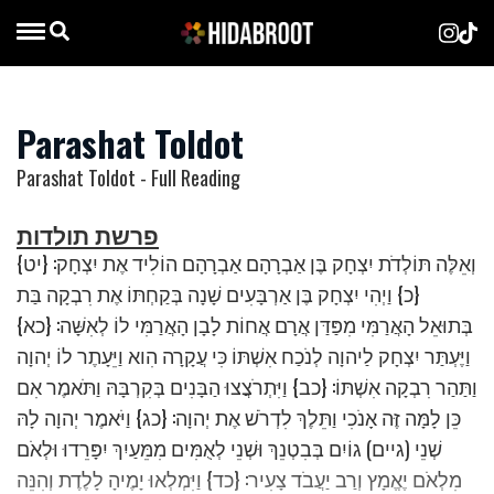
Parashat Toldot
Parashat Toldot - Full Reading
פרשת תולדות
{יט} וְאֵלֶּה תּוֹלְדֹת יִצְחָק בֶּן אַבְרָהָם אַבְרָהָם הוֹלִיד אֶת יִצְחָק:
{כ} וַיְהִי יִצְחָק בֶּן אַרְבָּעִים שָׁנָה בְּקַחְתּוֹ אֶת רִבְקָה בַּת
בְּתוּאֵל הָאֲרַמִּי מִפַּדַּן אֲרָם אֲחוֹת לָבָן הָאֲרַמִּי לוֹ לְאִשָּׁה: {כא}
וַיֶּעְתַּר יִצְחָק לַיהוָה לְנֹכַח אִשְׁתּוֹ כִּי עֲקָרָה הִוא וַיֵּעָתֶר לוֹ יְהוָה
וַתַּהַר רִבְקָה אִשְׁתּוֹ: {כב} וַיִּתְרֹצֲצוּ הַבָּנִים בְּקִרְבָּהּ וַתֹּאמֶר אִם
כֵּן לָמָּה זֶּה אָנֹכִי וַתֵּלֶךְ לִדְרֹשׁ אֶת יְהוָה: {כג} וַיֹּאמֶר יְהוָה לָהּ
שְׁנֵי (גיים) גוֹיִם בְּבִטְנֵךְ וּשְׁנֵי לְאֻמִּים מִמֵּעַיִךְ יִפָּרֵדוּ וּלְאֹם
מִלְאֹם יֶאֱמָץ וְרַב יַעֲבֹד צָעִיר: {כד} וַיִּמְלְאוּ יָמֶיהָ לָלֶדֶת וְהִנֵּה